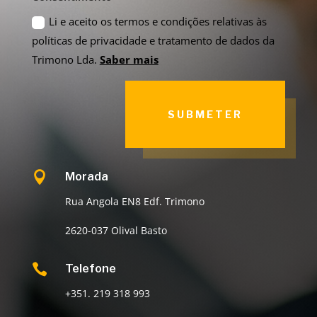
Li e aceito os termos e condições relativas às
políticas de privacidade e tratamento de dados da
Trimono Lda.
Saber mais
SUBMETER

Morada
Rua Angola EN8 Edf. Trimono
2620-037 Olival Basto

Telefone
+351. 219 318 993