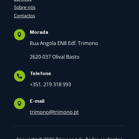
Sobre nós
Contactos
Morada

Rua Angola EN8 Edf. Trimono
2620-037 Olival Basto
Telefone

+351. 219 318 993
E-mail

trimono@trimono.pt